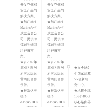
开发存储和
开发存储和
安全产品与
安全产品与
解决方案。
解决方案。
★与Global
★与Global
Marine合作
Marine合作
★
成立合资公
成立合资公
刊
司，提供海
司，提供海
十
缆端到端网
缆端到端网
响
络解决方
络解决方
司
案。
案。
★
★在2007年
★在2007年
Inf
底成为欧洲
底成为欧洲
★在全球9
咨
所有顶级运
所有顶级运
个国家建立
华
营商的合作
营商的合作
5G创新研
设
伙伴。
伙伴。
究中心。
域
★被沃达丰
★被沃达丰
★承建全球
第
授予
授予
186个400G
★
&ldquo;2007
&ldquo;2007
核心路由器
美