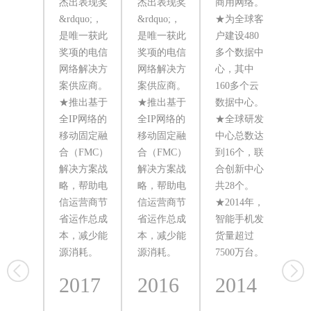
杰出表现奖
杰出表现奖
商用网络。
用
&rdquo;，
&rdquo;，
★为全球客
UM
是唯一获此
是唯一获此
户建设480
网
奖项的电信
奖项的电信
多个数据中
拿
网络解决方
网络解决方
心，其中
Tel
案供应商。
案供应商。
160多个云
建
★推出基于
★推出基于
数据中心。
无
全IP网络的
全IP网络的
★全球研发
★
移动固定融
移动固定融
中心总数达
产
合（FMC）
合（FMC）
到16个，联
计
解决方案战
解决方案战
合创新中心
过2
略，帮助电
略，帮助电
共28个。
部
信运营商节
信运营商节
★2014年，
AB
省运作总成
省运作总成
智能手机发
据
本，减少能
本，减少能
货量超过
额
源消耗。
源消耗。
7500万台。
第
2017
2016
2014
2